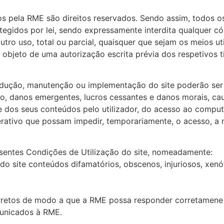
pela RME são direitos reservados. Sendo assim, todos os t
egidos por lei, sendo expressamente interdita qualquer cóp
outro uso, total ou parcial, quaisquer que sejam os meios 
r objeto de uma autorização escrita prévia dos respetivos ti
odução, manutenção ou implementação do site poderão ser 
ção, danos emergentes, lucros cessantes e danos morais, c
e dos seus conteúdos pelo utilizador, do acesso ao computa
erativo que possam impedir, temporariamente, o acesso, a 
esentes Condições de Utilização do site, nomeadamente:
s do site conteúdos difamatórios, obscenos, injuriosos, xe
corretos de modo a que a RME possa responder corretamene
municados à RME.