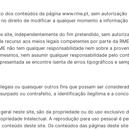
to dos conteúdos da página www.rme.pt, sem autorização p
e no direito de modificar a qualquer momento a informaçã
te site, independentemente do fim pretendido, sem autoriz
 de recurso aos meios legais competentes por parte da RME.
E não tem qualquer responsabilidade nem sobre a proveniê
os mesmos, nem assumir qualquer responsabilidade pelo con
presentada se encontre isenta de erros tipográficos e sem
s ilegais ou quaisquer outros fins que possam ser conside
rpado ou contrafeito, a identificação ilegítima e a concor
eral neste site, são da propriedade ou do uso exclusivo d
Propriedade Intelectual. A reprodução para uso pessoal é p
 conteúdo deste site. Os conteúdos das páginas deste site 