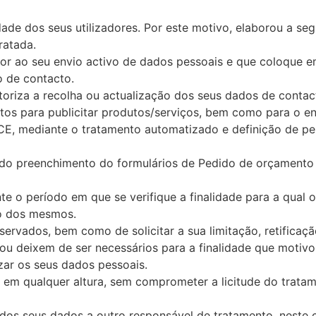
de dos seus utilizadores. Por este motivo, elaborou a seg
ratada.
ior ao seu envio activo de dados pessoais e que coloque em
o de contacto.
oriza a recolha ou actualização dos seus dados de contact
os para publicitar produtos/serviços, bem como para o en
8/CE, mediante o tratamento automatizado e definição de pe
do preenchimento do formulários de Pedido de orçamento
 o período em que se verifique a finalidade para a qual o 
to dos mesmos.
servados, bem como de solicitar a sua limitação, retifica
ou deixem de ser necessários para a finalidade que motivo
izar os seus dados pessoais.
ento em qualquer altura, sem comprometer a licitude do tr
e dos seus dados a outro responsável de tratamento, neste