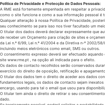
Política de Privacidade e Protecção de Dados Pessoais:
A RME está fortemente empenhada em respeitar a privacida
como o site funciona e como a sua informação pessoal é t
Qualquer alteração à nossa Política de Privacidade, poster
seu conhecimento se para isso nos tiver facultado um mei
O titular dos dados deverá declarar expressamente que aut
de receber um Orçamento para criação de sites e orçament
da Lei n.º 6/99, Lei n.º 41/2004 e da Diretiva n-º 2002/5
incluindo meios eletrónicos como email, SMS ou outros.
O consentimento expresso deverá ser efectuado aquando 
site www.rme.pt , na opção ali indicada para o efeito.
Os dados de contacto recolhidos serão conservados durante
exercício do direito de oposição, retificação e apagamen
O titular dos dados tem o direito de aceder aos dados con
fundamentos legais, os dados de contacto sejam inexatos 
encargo, usando para tal o email que usou para disponibil
O titular tem ainda o direito de retirar o seu consentim
dado.
Se tecnicamente possível, poderá solicitar a portabilidad